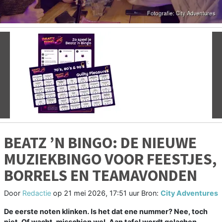
Vorige
V
BEATZ ’N BINGO: DE NIEUWE
MUZIEKBINGO VOOR FEESTJES,
BORRELS EN TEAMAVONDEN
Door
Redactie
op
21 mei 2026, 17:51 uur
Bron:
City Adventures
De eerste noten klinken. Is het dat ene nummer? Nee, toch
niet. Of wacht, misschien wel. Aan tafel wordt gelachen,