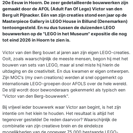
20e Eeuw in Hoorn. De zeer gedetailleerde bouwwerken zijn
gemaakt door de AFOL (Adult Fan Of Lego) Victor van den
Berg uit Pijnacker. Eén van zijn creaties stond een jaar op de
Masterpiece Gallery in LEGO House in Billund (Denemarken)
tentoongesteld. En nu dus tussen de duizenden LEGO
bouwwerken op de "LEGO in het Museum" expositie die nog
tot eind 2026 in Hoorn te zien is.
Victor van den Berg bouwt al jaren aan zijn eigen LEGO-creaties.
Ooit, zoals waarschijnlijk de meeste mensen, begon hij met het
bouwen van sets van LEGO, maar al snel miste hij hierin de
uitdaging en de creativiteit. En dus kwamen er eigen ontwerpen.
Zijn MOC's (my own creations) werden al snel opgemerkt op
internationale LEGO-groepen door AFOLS over de hele wereld.
De stijl wordt door bewonderaars gekenmerkt als typisch een
"Victor van den Berg-bouwwerk".
Bij vrijwel ieder bouwwerk waar Victor aan begint, is het zijn
intentie om het klein te houden. Het resultaat is altijd het
tegenover gestelde! De reden daarvoor? Waarschijnlijk de
combinatie van zijn creatieve brein en de eindeloze
mogelijkheden van de ongeveer 75.000 bestaande LEGO-