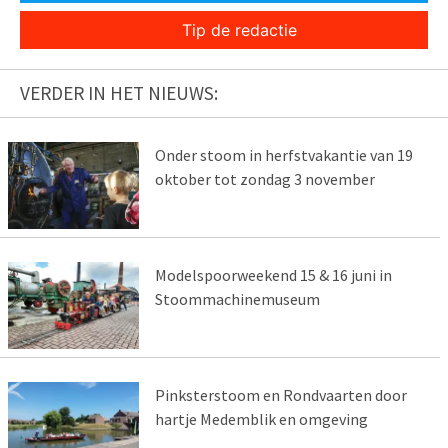
Tip de redactie
VERDER IN HET NIEUWS:
Onder stoom in herfstvakantie van 19
oktober tot zondag 3 november
Modelspoorweekend 15 & 16 juni in
Stoommachinemuseum
Pinksterstoom en Rondvaarten door
hartje Medemblik en omgeving