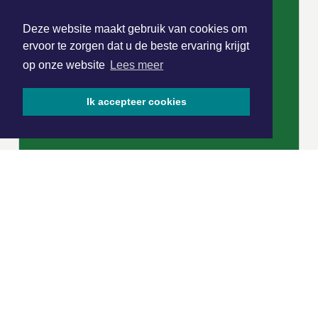
Deze website maakt gebruik van cookies om
ervoor te zorgen dat u de beste ervaring krijgt
op onze website
Lees meer
Ik accepteer cookies
|
Nieuws | Sport | Evenementen
Hoofdvestiging:
van Benthuizenlaan 1
1701 BZ Heerhugowaard