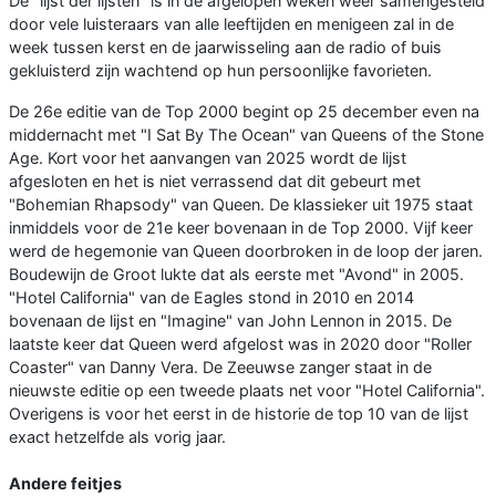
De "lijst der lijsten" is in de afgelopen weken weer samengesteld
door vele luisteraars van alle leeftijden en menigeen zal in de
week tussen kerst en de jaarwisseling aan de radio of buis
gekluisterd zijn wachtend op hun persoonlijke favorieten.
De 26e editie van de Top 2000 begint op 25 december even na
middernacht met "I Sat By The Ocean" van Queens of the Stone
Age. Kort voor het aanvangen van 2025 wordt de lijst
afgesloten en het is niet verrassend dat dit gebeurt met
"Bohemian Rhapsody" van Queen. De klassieker uit 1975 staat
inmiddels voor de 21e keer bovenaan in de Top 2000. Vijf keer
werd de hegemonie van Queen doorbroken in de loop der jaren.
Boudewijn de Groot lukte dat als eerste met "Avond" in 2005.
"Hotel California" van de Eagles stond in 2010 en 2014
bovenaan de lijst en "Imagine" van John Lennon in 2015. De
laatste keer dat Queen werd afgelost was in 2020 door "Roller
Coaster" van Danny Vera. De Zeeuwse zanger staat in de
nieuwste editie op een tweede plaats net voor "Hotel California".
Overigens is voor het eerst in de historie de top 10 van de lijst
exact hetzelfde als vorig jaar.
Andere feitjes