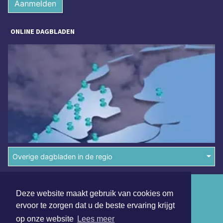
Aanmelden
ONLINE DAGBLADEN
Overige dagbladen in de regio
Algemene voorwaarden
Deze website maakt gebruik van cookies om
Disclaimer
ervoor te zorgen dat u de beste ervaring krijgt
op onze website
Lees meer
Privacy Statement