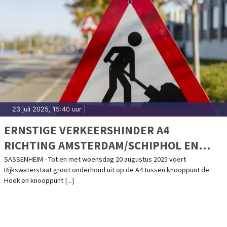
23 juli 2025, 15:40 uur
|
ERNSTIGE VERKEERSHINDER A4
RICHTING AMSTERDAM/SCHIPHOL EN
TERUG
SASSENHEIM - Tot en met woensdag 20 augustus 2025 voert
Rijkswaterstaat groot onderhoud uit op de A4 tussen knooppunt de
Hoek en knooppunt [...]