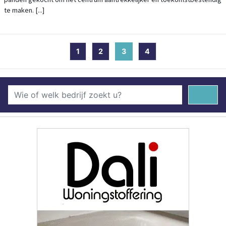
te maken. [...]
1
2
3
(current)
4