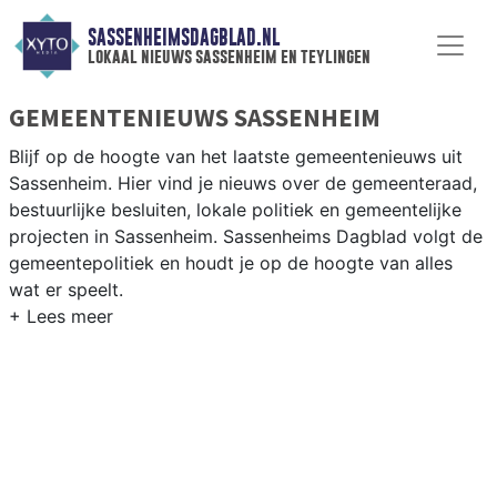
SASSENHEIMSDAGBLAD.NL
lokaal nieuws sassenheim en teylingen
GEMEENTENIEUWS SASSENHEIM
Blijf op de hoogte van het laatste gemeentenieuws uit
Sassenheim. Hier vind je nieuws over de gemeenteraad,
bestuurlijke besluiten, lokale politiek en gemeentelijke
projecten in Sassenheim. Sassenheims Dagblad volgt de
gemeentepolitiek en houdt je op de hoogte van alles
wat er speelt.
GEMEENTE SASSENHEIM
Van woningbouwplannen in de Teylingen-dorpen en de
groenbestemming van de bollenvelden tot besluiten
over recreatie en bereikbaarheid in de gemeente
Teylingen. Hier vind je het complete overzicht van
gemeentenieuws in Sassenheim.