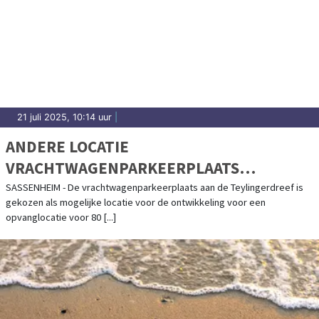
21 juli 2025, 10:14 uur
|
ANDERE LOCATIE
VRACHTWAGENPARKEERPLAATS
GEVONDEN
SASSENHEIM - De vrachtwagenparkeerplaats aan de Teylingerdreef is
gekozen als mogelijke locatie voor de ontwikkeling voor een
opvanglocatie voor 80 [...]