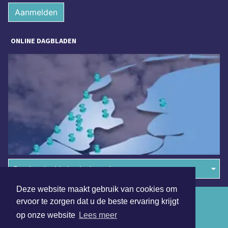
Aanmelden
ONLINE DAGBLADEN
Overige dagbladen in de regio
Deze website maakt gebruik van cookies om
Algemene voorwaarden
ervoor te zorgen dat u de beste ervaring krijgt
op onze website
Lees meer
Disclaimer