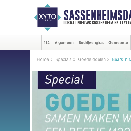
SASSENHEIMSD
lokaal nieuws sassenheim en teyli
112
Algemeen
Bedrijvengids
Gemeente
Home
Specials
Goede doelen
Bears in 