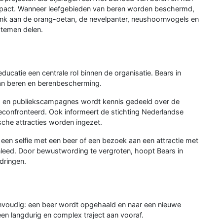
impact. Wanneer leefgebieden van beren worden beschermd,
enk aan de orang-oetan, de nevelpanter, neushoornvogels en
stemen delen.
ucatie een centrale rol binnen de organisatie. Bears in
an beren en berenbescherming.
's en publiekscampagnes wordt kennis gedeeld over de
confronteerd. Ook informeert de stichting Nederlandse
ische attracties worden ingezet.
at een selfie met een beer of een bezoek aan een attractie met
nleed. Door bewustwording te vergroten, hoopt Bears in
 dringen.
eenvoudig: een beer wordt opgehaald en naar een nieuwe
een langdurig en complex traject aan vooraf.