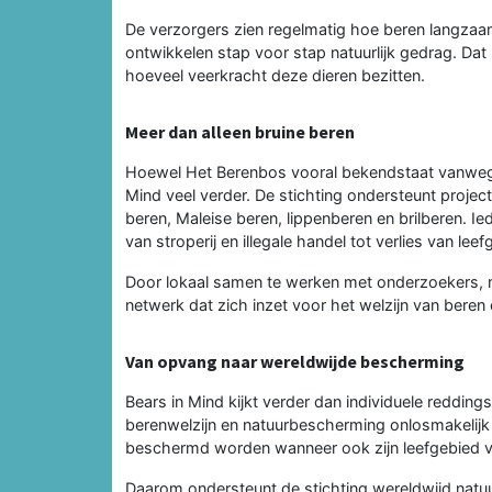
De verzorgers zien regelmatig hoe beren langzaam 
ontwikkelen stap voor stap natuurlijk gedrag. Dat
hoeveel veerkracht deze dieren bezitten.
Meer dan alleen bruine beren
Hoewel Het Berenbos vooral bekendstaat vanwege 
Mind veel verder. De stichting ondersteunt projec
beren, Maleise beren, lippenberen en brilberen. I
van stroperij en illegale handel tot verlies van leef
Door lokaal samen te werken met onderzoekers, n
netwerk dat zich inzet voor het welzijn van bere
Van opvang naar wereldwijde bescherming
Bears in Mind kijkt verder dan individuele redding
berenwelzijn en natuurbescherming onlosmakelijk
beschermd worden wanneer ook zijn leefgebied vei
Daarom ondersteunt de stichting wereldwijd natu