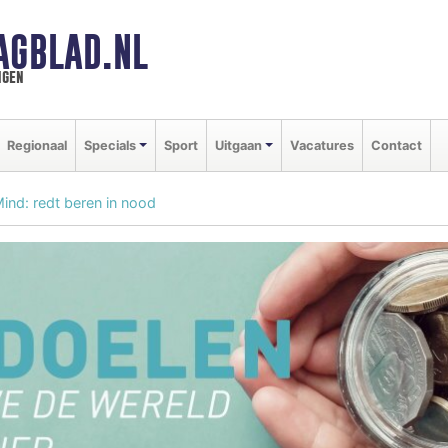
AGBLAD.NL
ngen
Regionaal
Specials
Sport
Uitgaan
Vacatures
Contact
Mind: redt beren in nood