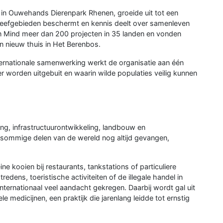
 in Ouwehands Dierenpark Rhenen, groeide uit tot een
, leefgebieden beschermt en kennis deelt over samenleven
in Mind meer dan 200 projecten in 35 landen en vonden
n nieuw thuis in Het Berenbos.
ernationale samenwerking werkt de organisatie aan één
er worden uitgebuit en waarin wilde populaties veilig kunnen
g, infrastructuurontwikkeling, landbouw en
n sommige delen van de wereld nog altijd gevangen,
ine kooien bij restaurants, tankstations of particuliere
edens, toeristische activiteiten of de illegale handel in
nternationaal veel aandacht gekregen. Daarbij wordt gal uit
e medicijnen, een praktijk die jarenlang leidde tot ernstig