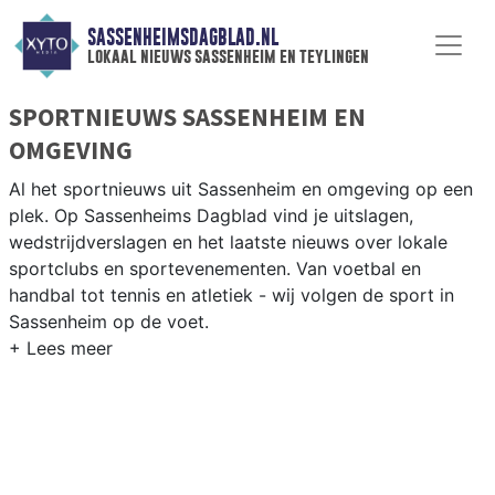
SASSENHEIMSDAGBLAD.NL
lokaal nieuws sassenheim en teylingen
SPORTNIEUWS SASSENHEIM EN
OMGEVING
Al het sportnieuws uit Sassenheim en omgeving op een
plek. Op Sassenheims Dagblad vind je uitslagen,
wedstrijdverslagen en het laatste nieuws over lokale
sportclubs en sportevenementen. Van voetbal en
handbal tot tennis en atletiek - wij volgen de sport in
Sassenheim op de voet.
LOKALE SPORT SASSENHEIM
Van SV Sassenheim en VSV Voorhout tot roeien op de
Kagerplassen en fietsen door de Bollenstreek — sport in
Sassenheim is verbonden met water en bloemen. Blijf op
de hoogte van alle sportieve uitslagen en prestaties in