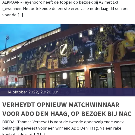
TEGEN FEYENOORD
ALKMAAR - Feyenoord heeft de topper op bezoek bij AZ met 1-3
gewonnen. Het betekende de eerste eredivisie-nederlaag dit seizoen
voor de [...]
14 oktober 2022, 23:26 uur
|
VERHEYDT OPNIEUW MATCHWINNAAR
VOOR ADO DEN HAAG, OP BEZOEK BIJ NAC
BREDA - Thomas Verheydt is voor de tweede opeenvolgende week
belangrijk geweest voor een winnend ADO Den Haag. Na een rake
kopbal in de met 1-0 [...]