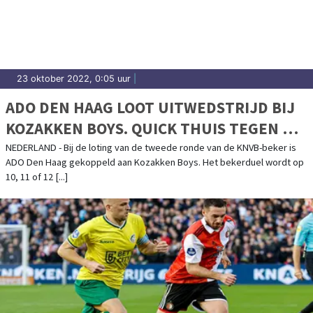
Sassenheim.
23 oktober 2022, 0:05 uur
|
ADO DEN HAAG LOOT UITWEDSTRIJD BIJ
KOZAKKEN BOYS. QUICK THUIS TEGEN DE
GRAAFSCHAP
NEDERLAND - Bij de loting van de tweede ronde van de KNVB-beker is
ADO Den Haag gekoppeld aan Kozakken Boys. Het bekerduel wordt op
10, 11 of 12 [...]