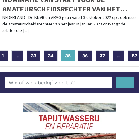
AMATEURSCHEIDSRECHTER VAN HET
JAAR-VERKIEZING
NEDERLAND - De KNVB en ARAG gaan vanaf 3 oktober 2022 op zoek naar
de amateurscheidsrechter van het jaar. In januari 2023 ontvangt de
arbiter die [...]
1
...
33
34
35
(current)
36
37
...
57