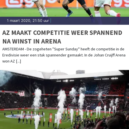
1 maart 2020, 21:50 uur
|
AZ MAAKT COMPETITIE WEER SPANNEND
NA WINST IN ARENA
AMSTERDAM - De zogeheten "Super Sunday" heeft de competitie in de
Eredivisie weer een stuk spannender gemaakt. In de Johan Cruijff Arena
won AZ [...]