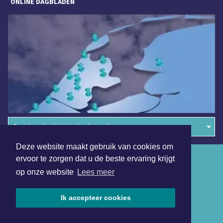
ONLINE DAGBLADEN
Overige dagbladen in de regio
Deze website maakt gebruik van cookies om
Algemene voorwaarden
ervoor te zorgen dat u de beste ervaring krijgt
op onze website
Lees meer
Disclaimer
Privacy Statement
Ik accepteer cookies
Copyright (c) 2026 | Sassenheimsdagblad.nl - Alle rechten
voorbehouden