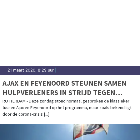
21 maart 2020, 8:29 uur
|
AJAX EN FEYENOORD STEUNEN SAMEN
HULPVERLENERS IN STRIJD TEGEN
CORONA
ROTTERDAM - Deze zondag stond normaal gesproken de klassieker
tussen Ajax en Feyenoord op het programma, maar zoals bekend ligt
door de corona-crisis [...]