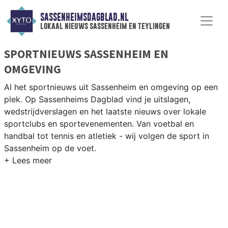
SASSENHEIMSDAGBLAD.NL
lokaal nieuws sassenheim en teylingen
SPORTNIEUWS SASSENHEIM EN
OMGEVING
Al het sportnieuws uit Sassenheim en omgeving op een
plek. Op Sassenheims Dagblad vind je uitslagen,
wedstrijdverslagen en het laatste nieuws over lokale
sportclubs en sportevenementen. Van voetbal en
handbal tot tennis en atletiek - wij volgen de sport in
Sassenheim op de voet.
LOKALE SPORT SASSENHEIM
Van SV Sassenheim en VSV Voorhout tot roeien op de
Kagerplassen en fietsen door de Bollenstreek — sport in
Sassenheim is verbonden met water en bloemen. Blijf op
de hoogte van alle sportieve uitslagen en prestaties in