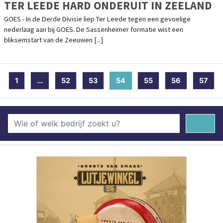
TER LEEDE HARD ONDERUIT IN ZEELAND
GOES - In de Derde Divisie liep Ter Leede tegen een gevoelige
nederlaag aan bij GOES. De Sassenheimer formatie wist een
bliksemstart van de Zeeuwen [...]
1
...
52
53
54
(current)
55
56
57