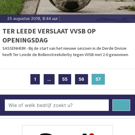
25 augustus 2019, 8:44 uur
|
TER LEEDE VERSLAAT VVSB OP
OPENINGSDAG
SASSENHEIM - Bij de start van het nieuwe seizoen in de Derde Divisie
heeft Ter Leede de Bollenstreekderby tegen VVSB met 2-0 gewonnen.
1
...
55
56
57
(current)