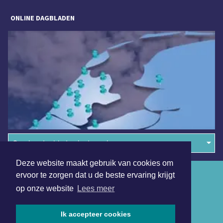
ONLINE DAGBLADEN
Overige dagbladen in de regio
Deze website maakt gebruik van cookies om
Algemene voorwaarden
ervoor te zorgen dat u de beste ervaring krijgt
op onze website
Lees meer
Disclaimer
Privacy Statement
Ik accepteer cookies