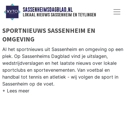
SASSENHEIMSDAGBLAD.NL
lokaal nieuws sassenheim en teylingen
SPORTNIEUWS SASSENHEIM EN
OMGEVING
Al het sportnieuws uit Sassenheim en omgeving op een
plek. Op Sassenheims Dagblad vind je uitslagen,
wedstrijdverslagen en het laatste nieuws over lokale
sportclubs en sportevenementen. Van voetbal en
handbal tot tennis en atletiek - wij volgen de sport in
Sassenheim op de voet.
LOKALE SPORT SASSENHEIM
Van SV Sassenheim en VSV Voorhout tot roeien op de
Kagerplassen en fietsen door de Bollenstreek — sport in
Sassenheim is verbonden met water en bloemen. Blijf op
de hoogte van alle sportieve uitslagen en prestaties in