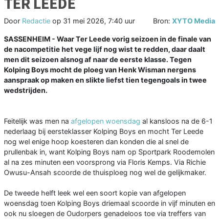
TER LEEDE
Door
Redactie
op
31 mei 2026, 7:40 uur
Bron:
XYTO Media
SASSENHEIM - Waar Ter Leede vorig seizoen in de finale van
de nacompetitie het vege lijf nog wist te redden, daar daalt
men dit seizoen alsnog af naar de eerste klasse. Tegen
Kolping Boys mocht de ploeg van Henk Wisman nergens
aanspraak op maken en slikte liefst tien tegengoals in twee
wedstrijden.
Feitelijk was men na
afgelopen woensdag
al kansloos na de 6-1
nederlaag bij eersteklasser Kolping Boys en mocht Ter Leede
nog wel enige hoop koesteren dan konden die al snel de
prullenbak in, want Kolping Boys nam op Sportpark Roodemolen
al na zes minuten een voorsprong via Floris Kemps. Via Richie
Owusu-Ansah scoorde de thuisploeg nog wel de gelijkmaker.
De tweede helft leek wel een soort kopie van afgelopen
woensdag toen Kolping Boys driemaal scoorde in vijf minuten en
ook nu sloegen de Oudorpers genadeloos toe via treffers van