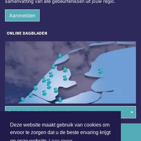
samenvatting van alle gebeurtenissen uit jouw regio.
Aanmelden
ONLINE DAGBLADEN
Overige dagbladen in de regio
Deze website maakt gebruik van cookies om
Algemene voorwaarden
ervoor te zorgen dat u de beste ervaring krijgt
op onze website
Lees meer