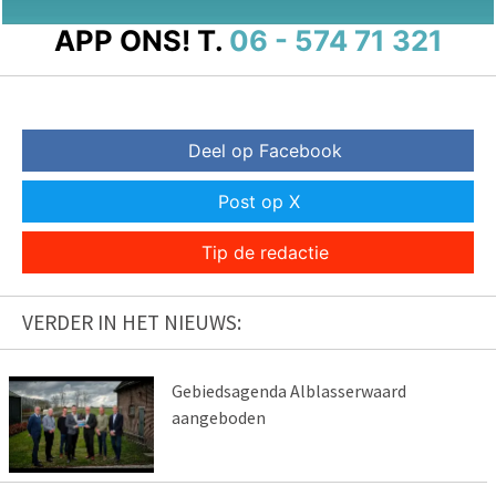
APP ONS!
T.
06 - 574 71 321
Deel op Facebook
Post op X
Tip de redactie
VERDER IN HET NIEUWS:
Gebiedsagenda Alblasserwaard
aangeboden