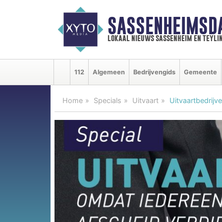
SASSENHEIMSD
lokaal nieuws sassenheim en teyli
112
Algemeen
Bedrijvengids
Gemeente
Home
Specials
Uitvaart
Uitvaartbedrijv