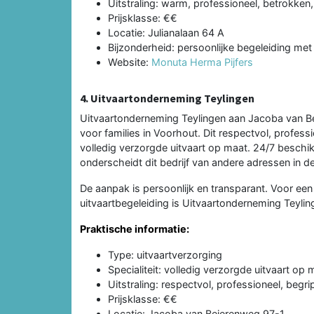
Uitstraling: warm, professioneel, betrokken
Prijsklasse: €€
Locatie: Julianalaan 64 A
Bijzonderheid: persoonlijke begeleiding m
Website:
Monuta Herma Pijfers
4. Uitvaartonderneming Teylingen
Uitvaartonderneming Teylingen aan Jacoba van B
voor families in Voorhout. Dit respectvol, professi
volledig verzorgde uitvaart op maat. 24/7 beschik
onderscheidt dit bedrijf van andere adressen in de
De aanpak is persoonlijk en transparant. Voor ee
uitvaartbegeleiding is Uitvaartonderneming Teyli
Praktische informatie:
Type: uitvaartverzorging
Specialiteit: volledig verzorgde uitvaart op 
Uitstraling: respectvol, professioneel, begr
Prijsklasse: €€
Locatie: Jacoba van Beierenweg 97-1