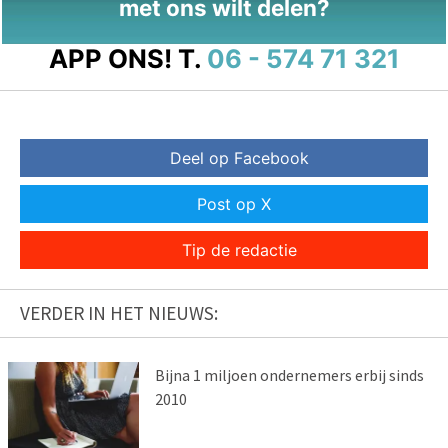
met ons wilt delen?
APP ONS!
T.
06 - 574 71 321
Deel op Facebook
Post op X
Tip de redactie
VERDER IN HET NIEUWS:
Bijna 1 miljoen ondernemers erbij sinds
2010