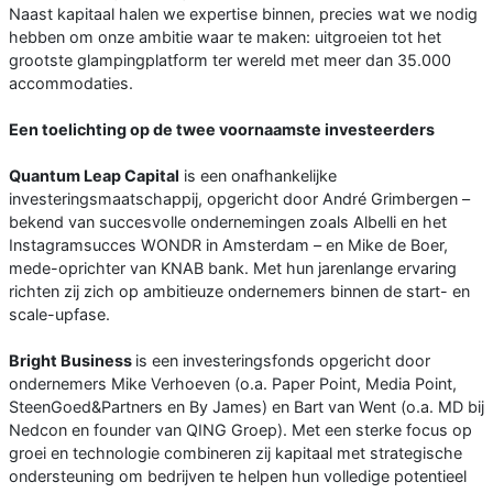
Naast kapitaal halen we expertise binnen, precies wat we nodig
hebben om onze ambitie waar te maken: uitgroeien tot het
grootste glampingplatform ter wereld met meer dan 35.000
accommodaties.
Een toelichting op de twee voornaamste investeerders
Quantum Leap Capital
is een onafhankelijke
investeringsmaatschappij, opgericht door André Grimbergen –
bekend van succesvolle ondernemingen zoals Albelli en het
Instagramsucces WONDR in Amsterdam – en Mike de Boer,
mede-oprichter van KNAB bank. Met hun jarenlange ervaring
richten zij zich op ambitieuze ondernemers binnen de start- en
scale-upfase.
Bright Business
is een investeringsfonds opgericht door
ondernemers Mike Verhoeven (o.a. Paper Point, Media Point,
SteenGoed&Partners en By James) en Bart van Went (o.a. MD bij
Nedcon en founder van QING Groep). Met een sterke focus op
groei en technologie combineren zij kapitaal met strategische
ondersteuning om bedrijven te helpen hun volledige potentieel