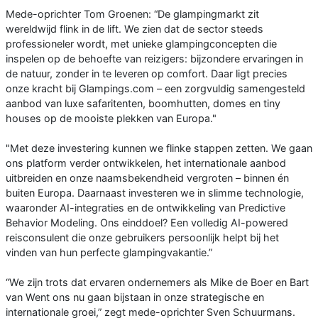
Mede-oprichter Tom Groenen: “De glampingmarkt zit
wereldwijd flink in de lift. We zien dat de sector steeds
professioneler wordt, met unieke glampingconcepten die
inspelen op de behoefte van reizigers: bijzondere ervaringen in
de natuur, zonder in te leveren op comfort. Daar ligt precies
onze kracht bij Glampings.com – een zorgvuldig samengesteld
aanbod van luxe safaritenten, boomhutten, domes en tiny
houses op de mooiste plekken van Europa."
"Met deze investering kunnen we flinke stappen zetten. We gaan
ons platform verder ontwikkelen, het internationale aanbod
uitbreiden en onze naamsbekendheid vergroten – binnen én
buiten Europa. Daarnaast investeren we in slimme technologie,
waaronder AI-integraties en de ontwikkeling van Predictive
Behavior Modeling. Ons einddoel? Een volledig AI-powered
reisconsulent die onze gebruikers persoonlijk helpt bij het
vinden van hun perfecte glampingvakantie.”
“We zijn trots dat ervaren ondernemers als Mike de Boer en Bart
van Went ons nu gaan bijstaan in onze strategische en
internationale groei,” zegt mede-oprichter Sven Schuurmans.