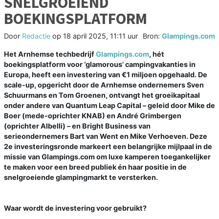
SNELGROEIEND
BOEKINGSPLATFORM
Door
Redactie
op
18 april 2025, 11:11 uur
Bron:
Glampings.com
Het Arnhemse techbedrijf
Glampings.com
, hét
boekingsplatform voor ‘glamorous’ campingvakanties in
Europa, heeft een investering van €1 miljoen opgehaald. De
scale-up, opgericht door de Arnhemse ondernemers Sven
Schuurmans en Tom Groenen, ontvangt het groeikapitaal
onder andere van Quantum Leap Capital – geleid door Mike de
Boer (mede-oprichter KNAB) en André Grimbergen
(oprichter Albelli) – en Bright Business van
serieondernemers Bart van Went en Mike Verhoeven. Deze
2e investeringsronde markeert een belangrijke mijlpaal in de
missie van Glampings.com om luxe kamperen toegankelijker
te maken voor een breed publiek én haar positie in de
snelgroeiende glampingmarkt te versterken.
Waar wordt de investering voor gebruikt?