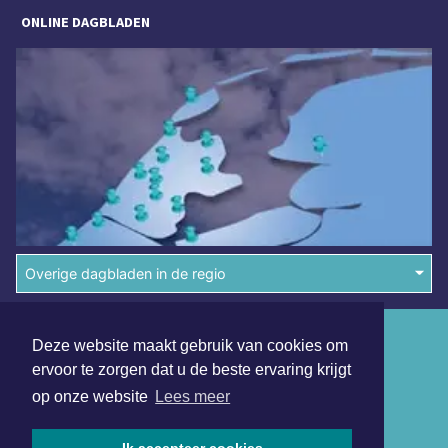
ONLINE DAGBLADEN
Overige dagbladen in de regio
Algemene voorwaarden
Deze website maakt gebruik van cookies om
ervoor te zorgen dat u de beste ervaring krijgt
Disclaimer
op onze website
Lees meer
Privacy Statement
Copyright (c) 2026 | Sassenheimsdagblad.nl - Alle rechten