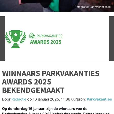
Vorige
V
WINNAARS PARKVAKANTIES
AWARDS 2025
BEKENDGEMAAKT
Door
Redactie
op
16 januari 2025, 11:36 uur
Bron:
Parkvakanties
Op donderdag 16 januari zijn de winnaars van de
Parkvakanties Awards 2025 bekendgemaakt. Bezoekers van