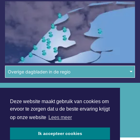
Overige dagbladen in de regio
Algemene voorwaarden
Deze website maakt gebruik van cookies om
Disclaimer
ervoor te zorgen dat u de beste ervaring krijgt
Privacy Statement
op onze website
Lees meer
Copyright (c) 2026 | Sassenheimsdagblad.nl - Alle rechten
voorbehouden
Ik accepteer cookies