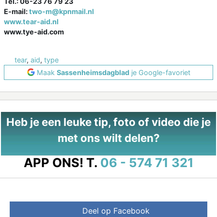
Tel.: 06-23 76 79 23
E-mail:
two-m@kpnmail.nl
www.tear-aid.nl
www.tye-aid.com
tear
,
aid
,
type
Maak
Sassenheimsdagblad
je Google-favoriet
Heb je een leuke tip, foto of video die je
met ons wilt delen?
APP ONS!
T.
06 - 574 71 321
Deel op Facebook