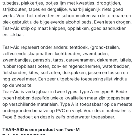
tubetjes, plakkertjes, potjes lijm met kwastjes, droogtijden,
strijkbouten, tapes en dergelijke, waarbij eigenlijk niets goed
werkt. Voor het ontvetten en schoonmaken van de te repareren
plek gebruikt u de bijgeleverde alcohol pads. Even laten drogen,
Tear-Aid strip op maat knippen, opplakken, goed aandrukken
en…..klaar.
Tear-Aid repareert onder andere: tentdoek, (grond-)zeilen,
zelfvullende slaapmatten, luchtbedden, zwembaden,
zwembandjes, parasols, tarps, caravanramen, dakramen, luifels,
rubber (opblaas) boten, zon- en regenschermen, waterbedden,
fietsbanden, kites, surfzeilen, duikpakken, jassen en tassen en
nog zoveel meer. Een zeer uitgebreide toepassingslijst vindt u
op de website.
Tear-Aid is verkrijgbaar in twee types: type A en type B. Beide
typen hebben dezelfde unieke kwaliteiten maar zijn toepasbaar
op verschillende materialen. Type A is toepasbaar op de meeste
ondergronden behalve op PVC en vinyl. Voor deze materialen is
Type B bedoelt en deze is zelfs onderwater toepasbaar.
TEAR-AID is een product van Two-M