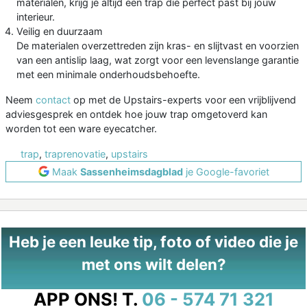
materialen, krijg je altijd een trap die perfect past bij jouw
interieur.
Veilig en duurzaam
De materialen overzettreden zijn kras- en slijtvast en voorzien
van een antislip laag, wat zorgt voor een levenslange garantie
met een minimale onderhoudsbehoefte.
Neem
contact
op met de Upstairs-experts voor een vrijblijvend
adviesgesprek en ontdek hoe jouw trap omgetoverd kan
worden tot een ware eyecatcher.
trap
,
traprenovatie
,
upstairs
Maak
Sassenheimsdagblad
je Google-favoriet
Heb je een leuke tip, foto of video die je
met ons wilt delen?
APP ONS!
T.
06 - 574 71 321