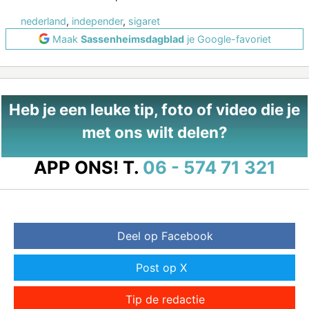
nederland
,
independer
,
sigaret
Maak
Sassenheimsdagblad
je Google-favoriet
Heb je een leuke tip, foto of video die je
met ons wilt delen?
APP ONS!
T.
06 - 574 71 321
Deel op Facebook
Post op X
Tip de redactie