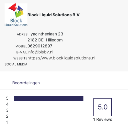
Block Liquid Solutions B.V.
Hyacinthenlaan 23
ADRES
2182 DE Hillegom
0629012897
MOBIEL
info@blsbv.nl
E-MAIL
https://www.blockliquidsolutions.nl
WEBSITE
SOCIAL MEDIA
Beoordelingen
5
4
5.0
3
2
1 Reviews
1