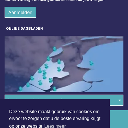
Aanmelden
ONLINE DAGBLADEN
Overige dagbladen in de regio
Deze website maakt gebruik van cookies om
Algemene voorwaarden
ervoor te zorgen dat u de beste ervaring krijgt
op onze website
Lees meer
Disclaimer