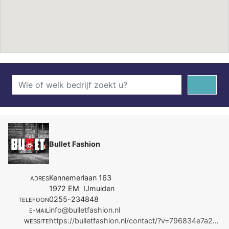
Bullet Fashion
Kennemerlaan 163
ADRES
1972 EM IJmuiden
0255-234848
TELEFOON
info@bulletfashion.nl
E-MAIL
https://bulletfashion.nl/contact/?v=796834e7a283
WEBSITE