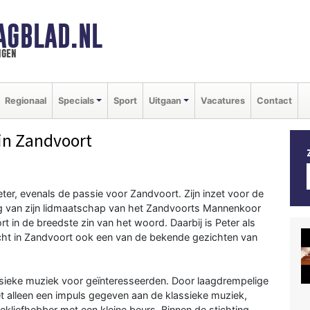
AGBLAD.NL
ngen
Regionaal
Specials
Sport
Uitgaan
Vacatures
Contact
in Zandvoort
ter, evenals de passie voor Zandvoort. Zijn inzet voor de
sing van zijn lidmaatschap van het Zandvoorts Mannenkoor
 in de breedste zin van het woord. Daarbij is Peter als
ht in Zandvoort ook een van de bekende gezichten van
ssieke muziek voor geïnteresseerden. Door laagdrempelige
et alleen een impuls gegeven aan de klassieke muziek,
liefhebber met een kleine beurs. Binnen de stichting