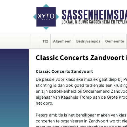
SASSENHEIMSD
lokaal nieuws sassenheim en teyli
112
Algemeen
Bedrijvengids
Gemeente
Classic Concerts Zandvoort
Classic Concerts Zandvoort
De passie voor klassieke muziek gaat diep bij Pe
stichting is dan ook goed te zien als een krui
en zijn betrokkenheid bij Ondernemend Zandvoort
eigenaar van Kaashuis Tromp aan de Grote Kroc
het dorp.
Peters ambitie is het bereikbaar maken van kla
concerten te organiseren in Zandvoort wordt ni
maar tevens aandacht geschonken aan de muziek