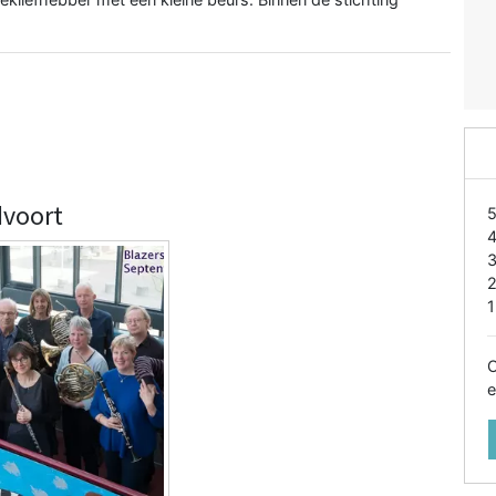
dvoort
1
O
e