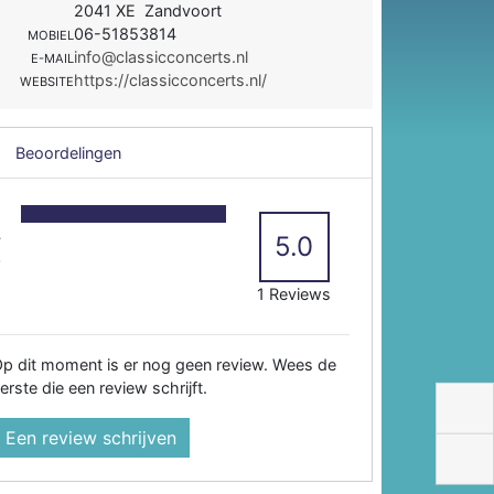
2041 XE Zandvoort
06-51853814
MOBIEL
info@classicconcerts.nl
E-MAIL
https://classicconcerts.nl/
WEBSITE
Beoordelingen
5
4
5.0
3
2
1 Reviews
p dit moment is er nog geen review. Wees de
erste die een review schrijft.
Een review schrijven