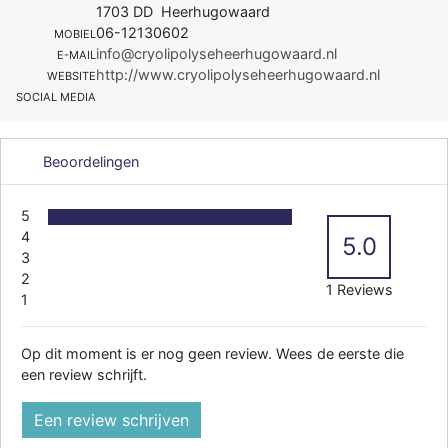
1703 DD Heerhugowaard
06-12130602
MOBIEL
info@cryolipolyseheerhugowaard.nl
E-MAIL
http://www.cryolipolyseheerhugowaard.nl
WEBSITE
SOCIAL MEDIA
Beoordelingen
5
4
5.0
3
2
1 Reviews
1
Op dit moment is er nog geen review. Wees de eerste die
een review schrijft.
Een review schrijven