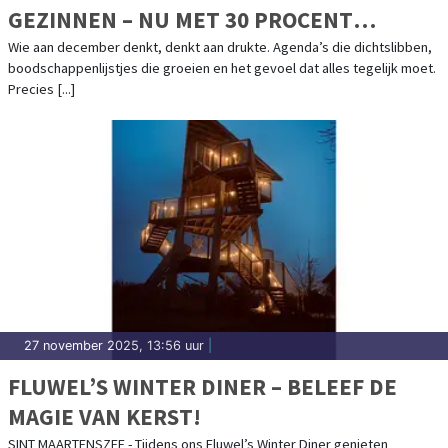
GEZINNEN – NU MET 30 PROCENT
KORTING
Wie aan december denkt, denkt aan drukte. Agenda’s die dichtslibben,
boodschappenlijstjes die groeien en het gevoel dat alles tegelijk moet.
Precies [...]
27 november 2025, 13:56 uur
|
FLUWEL’S WINTER DINER – BELEEF DE
MAGIE VAN KERST!
SINT MAARTENSZEE - Tijdens ons Fluwel’s Winter Diner genieten