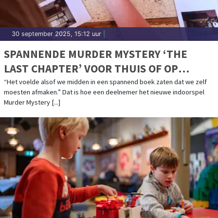
30 september 2025, 15:12 uur
|
SPANNENDE MURDER MYSTERY ‘THE
LAST CHAPTER’ VOOR THUIS OF OP
LOCATIE
“Het voelde alsof we midden in een spannend boek zaten dat we zelf
moesten afmaken.” Dat is hoe een deelnemer het nieuwe indoorspel
Murder Mystery [...]