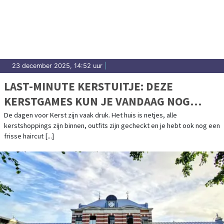
23 december 2025, 14:52 uur
|
LAST-MINUTE KERSTUITJE: DEZE
KERSTGAMES KUN JE VANDAAG NOG
SPELEN
De dagen voor Kerst zijn vaak druk. Het huis is netjes, alle
kerstshoppings zijn binnen, outfits zijn gecheckt en je hebt ook nog een
frisse haircut [...]