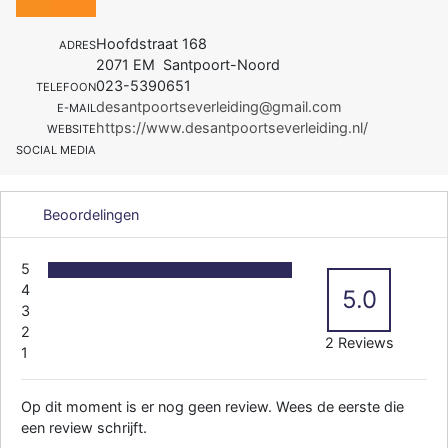
Hoofdstraat 168
ADRES
2071 EM Santpoort-Noord
023-5390651
TELEFOON
desantpoortseverleiding@gmail.com
E-MAIL
https://www.desantpoortseverleiding.nl/
WEBSITE
SOCIAL MEDIA
Beoordelingen
5
4
5.0
3
2
2 Reviews
1
Op dit moment is er nog geen review. Wees de eerste die
een review schrijft.