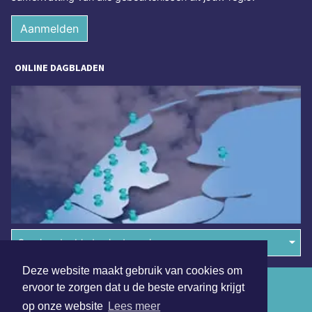
Aanmelden
ONLINE DAGBLADEN
Overige dagbladen in de regio
Deze website maakt gebruik van cookies om
Algemene voorwaarden
ervoor te zorgen dat u de beste ervaring krijgt
op onze website
Lees meer
Disclaimer