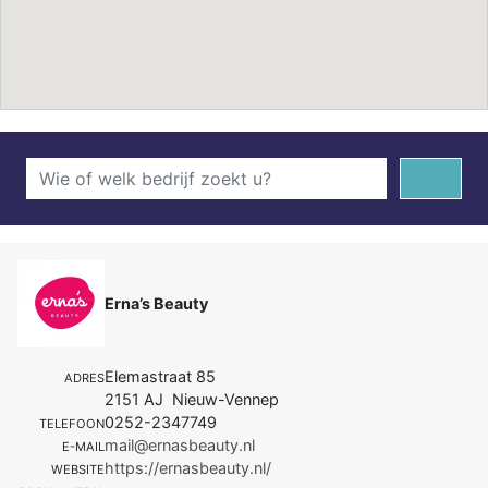
Erna’s Beauty
Elemastraat 85
ADRES
2151 AJ Nieuw-Vennep
0252-2347749
TELEFOON
mail@ernasbeauty.nl
E-MAIL
https://ernasbeauty.nl/
WEBSITE