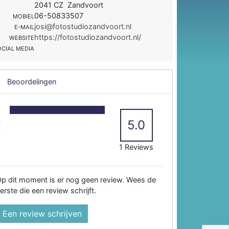
2041 CZ Zandvoort
06-50833507
MOBIEL
josi@fotostudiozandvoort.nl
E-MAIL
https://fotostudiozandvoort.nl/
WEBSITE
OCIAL MEDIA
Beoordelingen
5
4
5.0
3
2
1 Reviews
p dit moment is er nog geen review. Wees de
erste die een review schrijft.
Een review schrijven