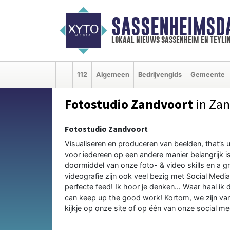
SASSENHEIMSD
lokaal nieuws sassenheim en teyli
112
Algemeen
Bedrijvengids
Gemeente
Fotostudio Zandvoort
in Zan
Fotostudio Zandvoort
Visualiseren en produceren van beelden, that’s u
voor iedereen op een andere manier belangrijk 
doormiddel van onze foto- & video skills en a g
videografie zijn ook veel bezig met Social Media
perfecte feed! Ik hoor je denken… Waar haal ik 
can keep up the good work! Kortom, we zijn van
kijkje op onze site of op één van onze social me