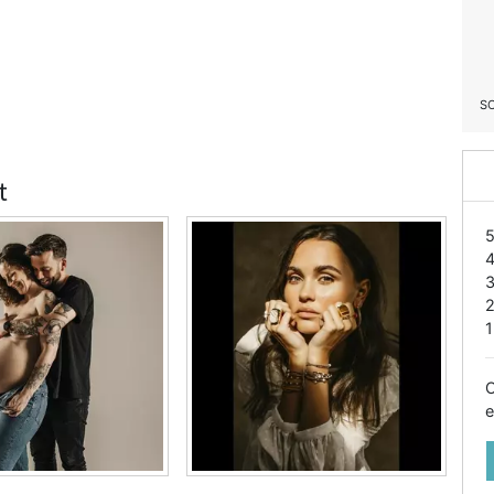
S
t
1
O
e