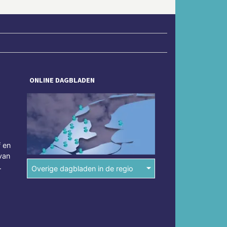
ONLINE DAGBLADEN
f en
van
.
Overige dagbladen in de regio