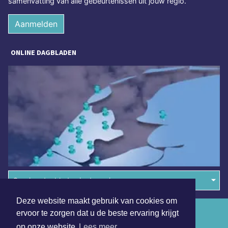
samenvatting van alle gebeurtenissen uit jouw regio.
Aanmelden
ONLINE DAGBLADEN
Overige dagbladen in de regio
Deze website maakt gebruik van cookies om
Algemene voorwaarden
ervoor te zorgen dat u de beste ervaring krijgt
op onze website
Lees meer