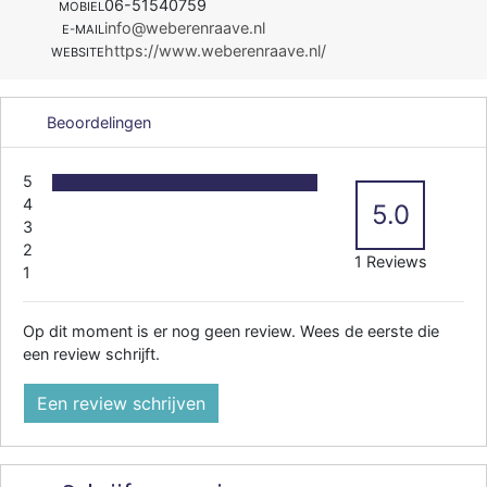
06-51540759
MOBIEL
info@weberenraave.nl
E-MAIL
https://www.weberenraave.nl/
WEBSITE
Beoordelingen
5
4
5.0
3
2
1 Reviews
1
Op dit moment is er nog geen review. Wees de eerste die
een review schrijft.
Een review schrijven