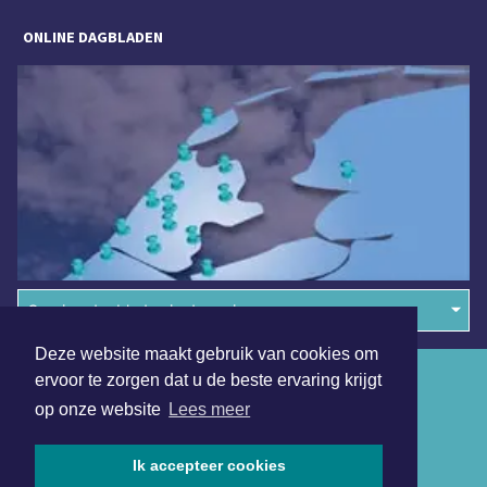
ONLINE DAGBLADEN
Overige dagbladen in de regio
Deze website maakt gebruik van cookies om
Algemene voorwaarden
ervoor te zorgen dat u de beste ervaring krijgt
op onze website
Lees meer
Disclaimer
Privacy Statement
Ik accepteer cookies