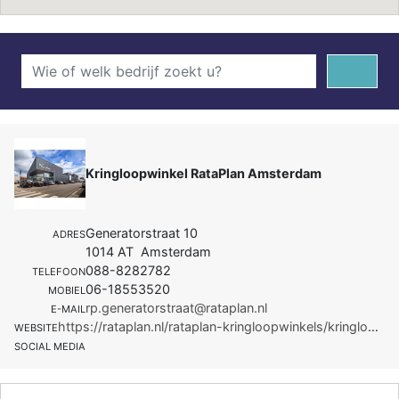
Kringloopwinkel RataPlan Amsterdam
Generatorstraat 10
ADRES
1014 AT Amsterdam
088-8282782
TELEFOON
06-18553520
MOBIEL
rp.generatorstraat@rataplan.nl
E-MAIL
https://rataplan.nl/rataplan-kringloopwinkels/kringloopwinkels-rataplan-amsterdam/rataplan-generator
WEBSITE
SOCIAL MEDIA