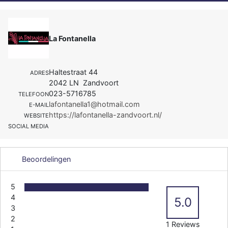
La Fontanella
Haltestraat 44
ADRES
2042 LN Zandvoort
023-5716785
TELEFOON
lafontanella1@hotmail.com
E-MAIL
https://lafontanella-zandvoort.nl/
WEBSITE
SOCIAL MEDIA
Beoordelingen
5
4
5.0
3
2
1 Reviews