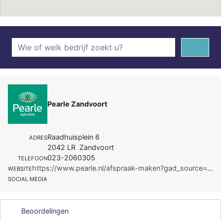
Pearle Zandvoort
Raadhuisplein 6
ADRES
2042 LR Zandvoort
023-2060305
TELEFOON
https://www.pearle.nl/afspraak-maken?gad_source=1&gclid=CjwKCAjw1t2pBhAFEiwA_-A-NC3y5bcy95Cyb_gYa-rO
WEBSITE
SOCIAL MEDIA
Beoordelingen