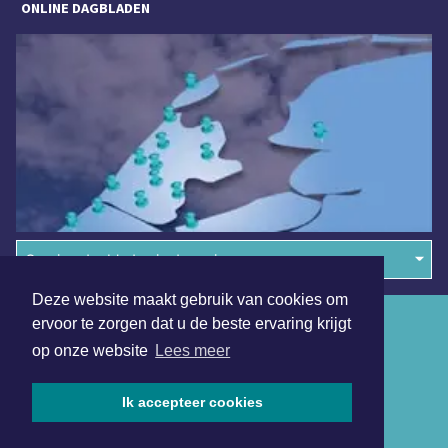
ONLINE DAGBLADEN
Overige dagbladen in de regio
Deze website maakt gebruik van cookies om
Algemene voorwaarden
ervoor te zorgen dat u de beste ervaring krijgt
op onze website
Lees meer
Disclaimer
Privacy Statement
Ik accepteer cookies
Copyright (c) 2026 | Sassenheimsdagblad.nl - Alle rechten