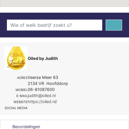
Oiled by Judith
Veerse Meer 63
ADRES
2134 VR Hoofddorp
06-81087600
MOBIEL
judith@oiled.nl
E-MAIL
https://oiled.nl/
WEBSITE
SOCIAL MEDIA
Beoordelingen