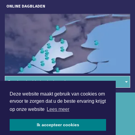
ONLINE DAGBLADEN
Overige dagbladen in de regio
Deze website maakt gebruik van cookies om
Algemene voorwaarden
ervoor te zorgen dat u de beste ervaring krijgt
op onze website
Lees meer
Disclaimer
Privacy Statement
Ik accepteer cookies
Copyright (c) 2026 | Sassenheimsdagblad.nl - Alle rechten