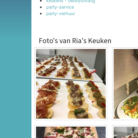
keukens - bedrijfsmatig
party-service
party-verhuur
Foto's van Ria's Keuken