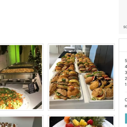
S
1
O
e