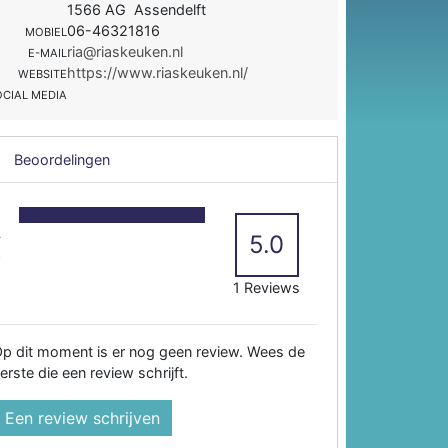
1566 AG Assendelft
06-46321816
MOBIEL
ria@riaskeuken.nl
E-MAIL
https://www.riaskeuken.nl/
WEBSITE
OCIAL MEDIA
Beoordelingen
5
4
5.0
3
2
1 Reviews
p dit moment is er nog geen review. Wees de
erste die een review schrijft.
Een review schrijven