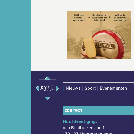
Vorige
|
Nieuws | Sport | Evenementen
CONTACT
Hoofdvestiging:
van Benthuizenlaan 1
1701 BZ Heerhugowaard