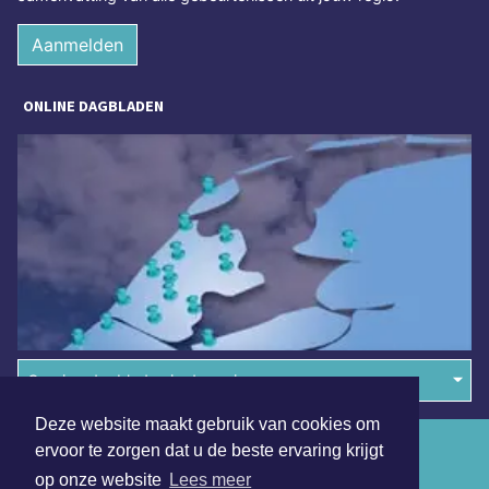
Aanmelden
ONLINE DAGBLADEN
Overige dagbladen in de regio
Deze website maakt gebruik van cookies om
Algemene voorwaarden
ervoor te zorgen dat u de beste ervaring krijgt
op onze website
Lees meer
Disclaimer