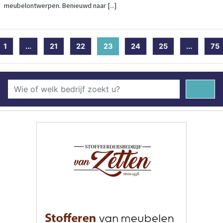
meubelontwerpen. Benieuwd naar [...]
1
...
21
22
23
(current)
24
25
...
75