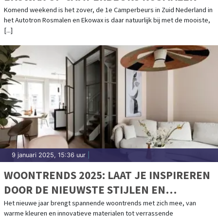
Komend weekend is het zover, de 1e Camperbeurs in Zuid Nederland in
het Autotron Rosmalen en Ekowax is daar natuurlijk bij met de mooiste,
[...]
9 januari 2025, 15:36 uur
|
WOONTRENDS 2025: LAAT JE INSPIREREN
DOOR DE NIEUWSTE STIJLEN EN
KLEUREN
Het nieuwe jaar brengt spannende woontrends met zich mee, van
warme kleuren en innovatieve materialen tot verrassende