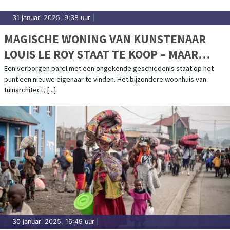
31 januari 2025, 9:38 uur
|
MAGISCHE WONING VAN KUNSTENAAR
LOUIS LE ROY STAAT TE KOOP – MAAR
VOOR HOE LANG?
Een verborgen parel met een ongekende geschiedenis staat op het
punt een nieuwe eigenaar te vinden. Het bijzondere woonhuis van
tuinarchitect, [...]
30 januari 2025, 16:49 uur
|