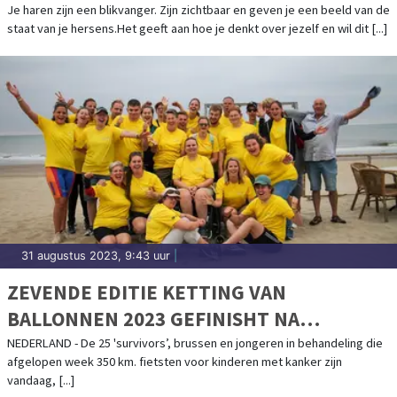
Je haren zijn een blikvanger. Zijn zichtbaar en geven je een beeld van de
staat van je hersens.Het geeft aan hoe je denkt over jezelf en wil dit [...]
31 augustus 2023, 9:43 uur
|
ZEVENDE EDITIE KETTING VAN
BALLONNEN 2023 GEFINISHT NA
FIETSTOCHT VAN 350 KILOMETER DOOR
NEDERLAND - De 25 'survivors’, brussen en jongeren in behandeling die
afgelopen week 350 km. fietsten voor kinderen met kanker zijn
NEDERLAND
vandaag, [...]