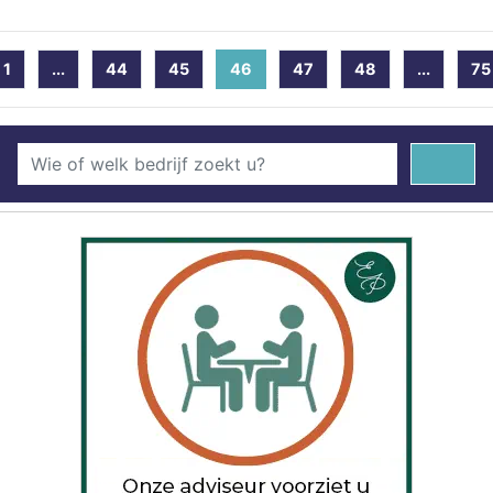
1
...
44
45
46
(current)
47
48
...
75