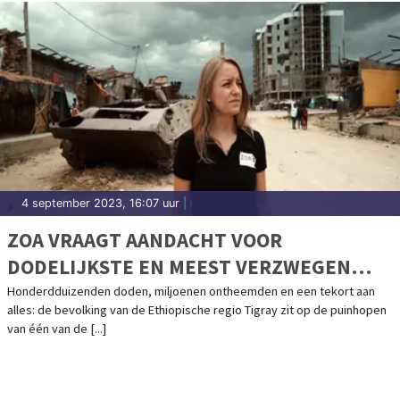
4 september 2023, 16:07 uur
|
ZOA VRAAGT AANDACHT VOOR
DODELIJKSTE EN MEEST VERZWEGEN
CONFLICT VAN DEZE EEUW
Honderdduizenden doden, miljoenen ontheemden en een tekort aan
alles: de bevolking van de Ethiopische regio Tigray zit op de puinhopen
van één van de [...]