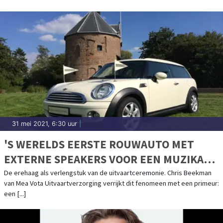
31 mei 2021, 6:30 uur
|
'S WERELDS EERSTE ROUWAUTO MET
EXTERNE SPEAKERS VOOR EEN MUZIKALE,
PERSOONLIJKE LAATSTE RIT
De erehaag als verlengstuk van de uitvaartceremonie. Chris Beekman
van Mea Vota Uitvaartverzorging verrijkt dit fenomeen met een primeur:
een [...]