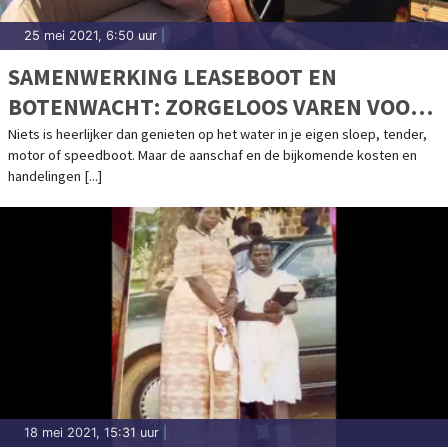
25 mei 2021, 6:50 uur
|
SAMENWERKING LEASEBOOT EN
BOTENWACHT: ZORGELOOS VAREN VOOR
EEN VAST BEDRAG PER MAAND
Niets is heerlijker dan genieten op het water in je eigen sloep, tender,
motor of speedboot. Maar de aanschaf en de bijkomende kosten en
handelingen [...]
18 mei 2021, 15:31 uur
|