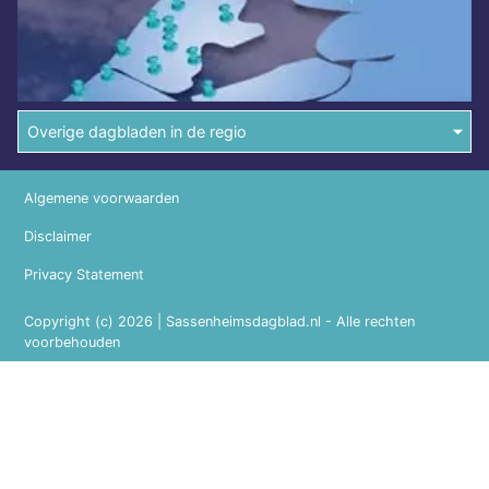
Overige dagbladen in de regio
Algemene voorwaarden
Disclaimer
Privacy Statement
Copyright (c) 2026 | Sassenheimsdagblad.nl - Alle rechten
voorbehouden