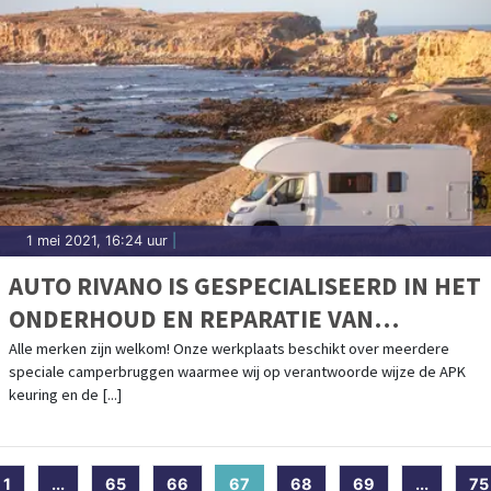
1 mei 2021, 16:24 uur
|
AUTO RIVANO IS GESPECIALISEERD IN HET
ONDERHOUD EN REPARATIE VAN
CAMPERS
Alle merken zijn welkom! Onze werkplaats beschikt over meerdere
speciale camperbruggen waarmee wij op verantwoorde wijze de APK
keuring en de [...]
1
...
65
66
67
(current)
68
69
...
75