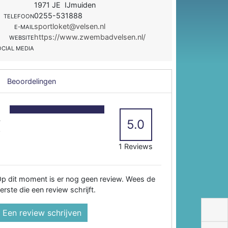
1971 JE IJmuiden
0255-531888
TELEFOON
sportloket@velsen.nl
E-MAIL
https://www.zwembadvelsen.nl/
WEBSITE
OCIAL MEDIA
Beoordelingen
5
4
5.0
3
2
1 Reviews
p dit moment is er nog geen review. Wees de
erste die een review schrijft.
Een review schrijven