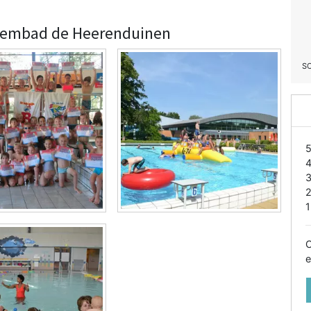
Zwembad de Heerenduinen
S
1
O
e