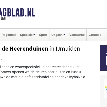
AGBLAD.NL
ngen
Regionaal
Specials
Sport
Uitgaan
Vacatures
Contact
 de Heerenduinen
in IJmuiden
en
ijbaan en waterspeeltafel. In het recreatiebad kunt u
. Zomers openen we de deuren naar buiten en kunt u
eide met o.a. tafeltennistafel en beachvolleybalveld.