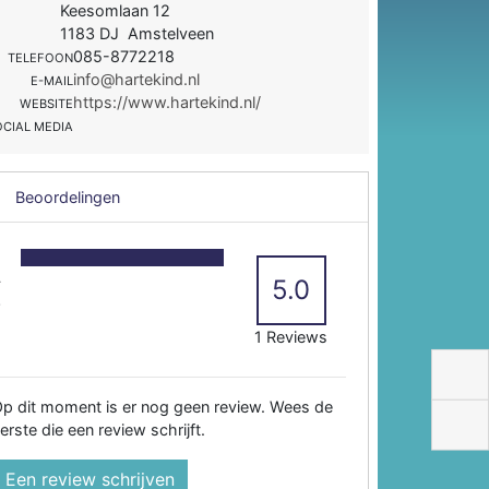
Keesomlaan 12
1183 DJ Amstelveen
085-8772218
TELEFOON
info@hartekind.nl
E-MAIL
https://www.hartekind.nl/
WEBSITE
OCIAL MEDIA
Beoordelingen
5
4
5.0
3
2
1 Reviews
p dit moment is er nog geen review. Wees de
erste die een review schrijft.
Een review schrijven