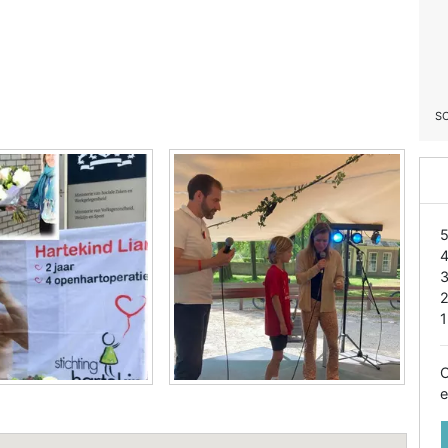
S
1
O
e