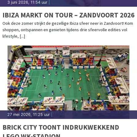
3 juni 2026, 11:54 uur
|
IBIZA MARKT ON TOUR – ZANDVOORT 2026
Ook deze zomer strijkt de gezellige Ibiza sfeer neer in Zandvoort! Kom
shoppen, ontspannen en genieten tijdens drie sfeervolle edities vol
lifestyle, [...]
27 mei 2026, 11:25 uur
|
BRICK CITY TOONT INDRUKWEKKEND
LEGO WK-STADION