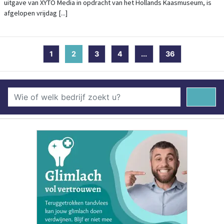
uitgave van XYTO Media in opdracht van het Hollands Kaasmuseum, is
afgelopen vrijdag [...]
1
2
(current)
3
4
...
36