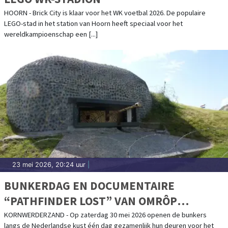
HOORN - Brick City is klaar voor het WK voetbal 2026. De populaire
LEGO-stad in het station van Hoorn heeft speciaal voor het
wereldkampioenschap een [...]
23 mei 2026, 20:24 uur
|
BUNKERDAG EN DOCUMENTAIRE
“PATHFINDER LOST” VAN OMRÔP
FRYSLÂN IN HET KAZEMATTENMUSEUM
KORNWERDERZAND - Op zaterdag 30 mei 2026 openen de bunkers
langs de Nederlandse kust één dag gezamenlijk hun deuren voor het