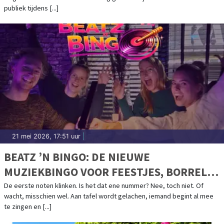
publiek tijdens [...]
21 mei 2026, 17:51 uur
|
BEATZ ’N BINGO: DE NIEUWE
MUZIEKBINGO VOOR FEESTJES, BORRELS
EN TEAMAVONDEN
De eerste noten klinken. Is het dat ene nummer? Nee, toch niet. Of
wacht, misschien wel. Aan tafel wordt gelachen, iemand begint al mee
te zingen en [...]