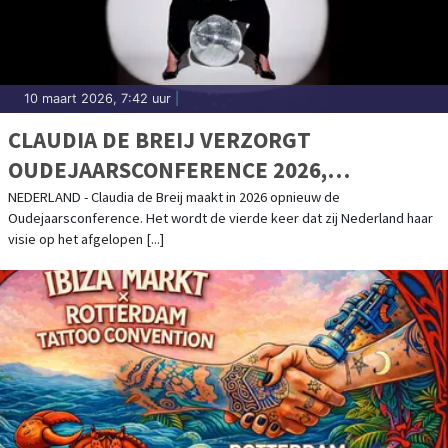
10 maart 2026, 7:42 uur
|
CLAUDIA DE BREIJ VERZORGT
OUDEJAARSCONFERENCE 2026,
KAARTVERKOOP START WOENSDAG
NEDERLAND - Claudia de Breij maakt in 2026 opnieuw de
Oudejaarsconference. Het wordt de vierde keer dat zij Nederland haar
visie op het afgelopen [...]