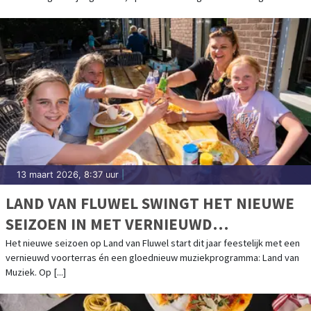
13 maart 2026, 8:37 uur
|
LAND VAN FLUWEL SWINGT HET NIEUWE
SEIZOEN IN MET VERNIEUWD
VOORTERRAS EN LAND VAN MUZIEK
Het nieuwe seizoen op Land van Fluwel start dit jaar feestelijk met een
vernieuwd voorterras én een gloednieuw muziekprogramma: Land van
Muziek. Op [...]