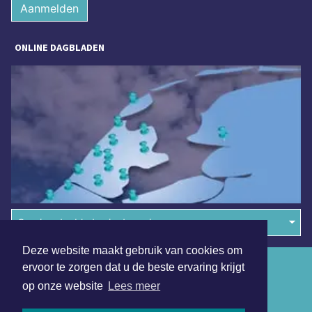
Aanmelden
ONLINE DAGBLADEN
Overige dagbladen in de regio
Deze website maakt gebruik van cookies om
Algemene voorwaarden
ervoor te zorgen dat u de beste ervaring krijgt
op onze website
Lees meer
Disclaimer