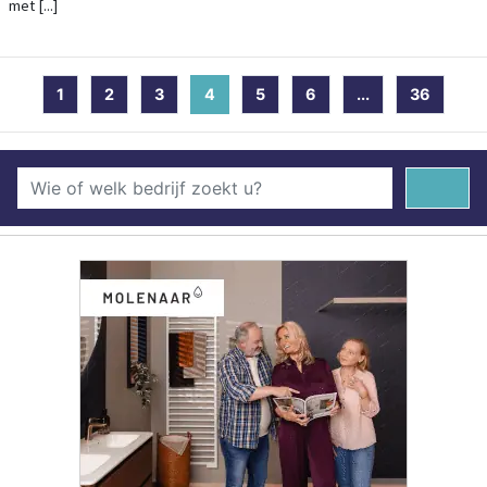
met [...]
1
2
3
4
(current)
5
6
...
36