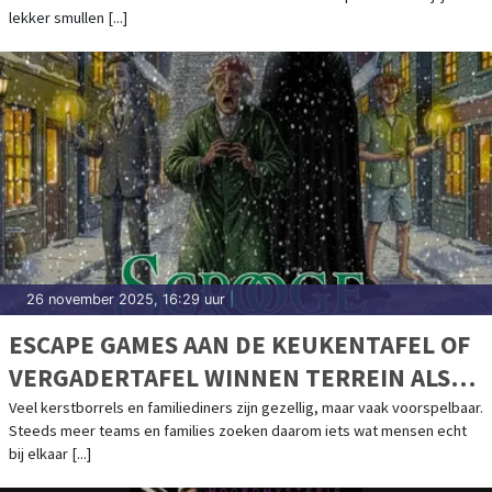
lekker smullen [...]
26 november 2025, 16:29 uur
|
ESCAPE GAMES AAN DE KEUKENTAFEL OF
VERGADERTAFEL WINNEN TERREIN ALS
KERSTACTIVITEIT
Veel kerstborrels en familiediners zijn gezellig, maar vaak voorspelbaar.
Steeds meer teams en families zoeken daarom iets wat mensen echt
bij elkaar [...]