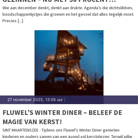
KORTING
Wie aan december denkt, denkt aan drukte. Agenda’s die dichtslibben,
boodschappenlijstjes die groeien en het gevoel dat alles tegelijk moet.
Precies [...]
27 november 2025, 13:56 uur
|
FLUWEL’S WINTER DINER – BELEEF DE
MAGIE VAN KERST!
SINT MAARTENSZEE - Tijdens ons Fluwel’s Winter Diner genieten
kinderen en ouders samen van een avond vol kerstplezier. Terwijl jullie