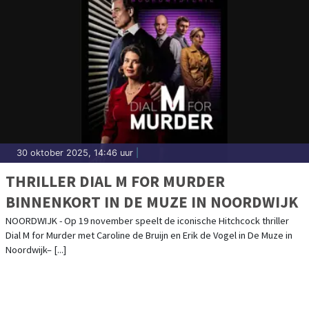
30 oktober 2025, 14:46 uur
|
THRILLER DIAL M FOR MURDER
BINNENKORT IN DE MUZE IN NOORDWIJK
NOORDWIJK - Op 19 november speelt de iconische Hitchcock thriller
Dial M for Murder met Caroline de Bruijn en Erik de Vogel in De Muze in
Noordwijk– [...]