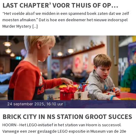
LAST CHAPTER’ VOOR THUIS OF OP
LOCATIE
“Het voelde alsof we midden in een spannend boek zaten dat we zelf
moesten afmaken.” Dat is hoe een deelnemer het nieuwe indoorspel
Murder Mystery [...]
24 september 2025, 16:10 uur
|
BRICK CITY IN NS STATION GROOT SUCCES
HOORN - Het LEGO-initiatief in het station van Hoorn is succesvol.
Vanwege een zeer geslaagde LEGO expositie in Museum van de 20e