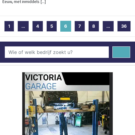
Eeuw, met inmiddels [...]
1
...
4
5
6
(current)
7
8
...
36