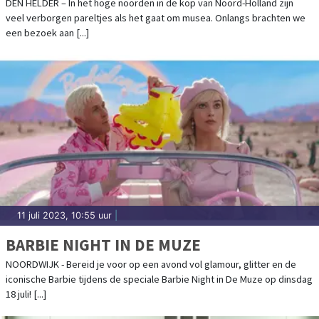
RIJKERS
DEN HELDER – In het hoge noorden in de kop van Noord-Holland zijn
veel verborgen pareltjes als het gaat om musea. Onlangs brachten we
een bezoek aan [...]
11 juli 2023, 10:55 uur
|
BARBIE NIGHT IN DE MUZE
NOORDWIJK - Bereid je voor op een avond vol glamour, glitter en de
iconische Barbie tijdens de speciale Barbie Night in De Muze op dinsdag
18 juli! [...]