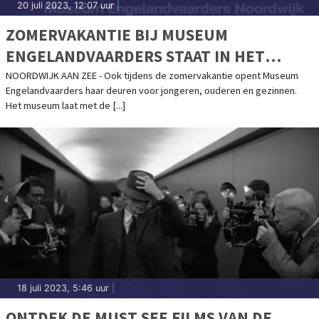
20 juli 2023, 12:07 uur
|
ZOMERVAKANTIE BIJ MUSEUM
ENGELANDVAARDERS STAAT IN HET
TEKEN VAN DE VRAAG: ‘WAT ZOU JIJ
NOORDWIJK AAN ZEE - Ook tijdens de zomervakantie opent Museum
Engelandvaarders haar deuren voor jongeren, ouderen en gezinnen.
DOEN?’
Het museum laat met de [...]
18 juli 2023, 5:46 uur
|
ONTDEK DE MUST SEE FILMS VAN DE