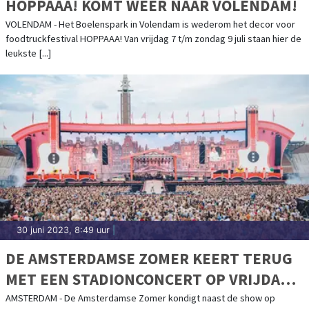
HOPPAAA! KOMT WEER NAAR VOLENDAM!
VOLENDAM - Het Boelenspark in Volendam is wederom het decor voor
foodtruckfestival HOPPAAA! Van vrijdag 7 t/m zondag 9 juli staan hier de
leukste [...]
30 juni 2023, 8:49 uur
|
DE AMSTERDAMSE ZOMER KEERT TERUG
MET EEN STADIONCONCERT OP VRIJDAG 7
JULI EN ZATERDAG 8 JULI 2023!
AMSTERDAM - De Amsterdamse Zomer kondigt naast de show op