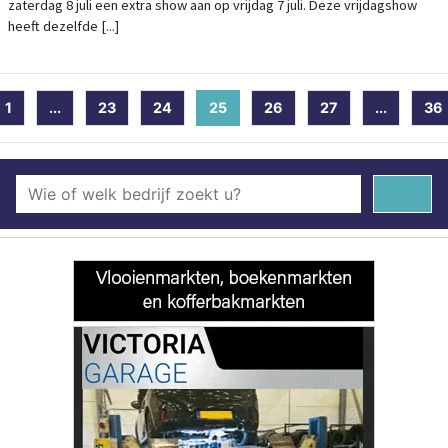
zaterdag 8 juli een extra show aan op vrijdag 7 juli. Deze vrijdagshow
heeft dezelfde [...]
1
...
23
24
25
(current)
26
27
...
36