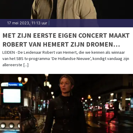
17 mei 2023, 11:13 uur
|
MET ZIJN EERSTE EIGEN CONCERT MAAKT
ROBERT VAN HEMERT ZIJN DROMEN
WAAR
LEIDEN - De Leidenaar Robert van Hemert, die we kennen als winnaar
van het SBS tv-programma ‘De Hollandse Nieuwe’, kondigt vandaag zijn
allereerste [...]