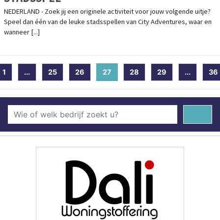
NEDERLAND - Zoek jij een originele activiteit voor jouw volgende uitje?
Speel dan één van de leuke stadsspellen van City Adventures, waar en
wanneer [...]
1
...
25
26
27
(current)
28
29
...
36