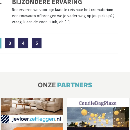
BIJZONDERE ERVARING
Reserveren we voor zijn laatste reis naar het crematorium
een rouwauto of brengen we je vader weg op jou pick-up?’,
vraag ik aan de zoon. ‘Huh, oh [...]
current)
3
4
5
ONZE
PARTNERS