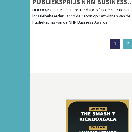
PUBLIEKSPRIJS NHN BUSINESS
AWARDS
HEILOO/KOEDIJK - “Ontzettend trots!” is de reactie van
locatiebeheerder Jacco de Kroon op het winnen van de
Publieksprijs van de NHN Business Awards. [...]
1
2
(
Vorige