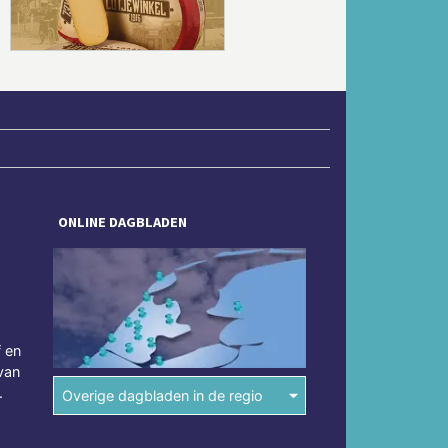
ONLINE DAGBLADEN
f en
van
.
Overige dagbladen in de regio