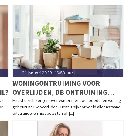
31 januari 2023, 16:50 uur
|
WONINGONTRUIMING VOOR
IL?
OVERLIJDEN, DB ONTRUIMING
HELPT
 van
Maakt u zich zorgen over wat er met uw inboedel en woning
or
gebeurt na uw overlijden? Bent u bijvoorbeeld alleenstaand,
wilt u anderen niet belasten of [...]