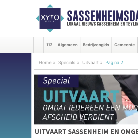
SASSENHEIMSD
lokaal nieuws sassenheim en teyli
112
Algemeen
Bedrijvengids
Gemeente
Home
Specials
Uitvaart
Pagina 2
UITVAART SASSENHEIM EN OMG