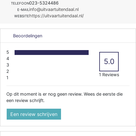
023-5324486
TELEFOON
info@uitvaartuitendaal.nl
E-MAIL
https://uitvaartuitendaal.nl/
WEBSITE
Beoordelingen
5
4
5.0
3
2
1 Reviews
1
Op dit moment is er nog geen review. Wees de eerste die
een review schrijft.
Een review schrijven