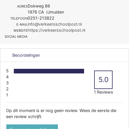
Dokweg 86
ADRES
1976 CA IJmuiden
0251-213822
TELEFOON
info@verkeersschoolpost.nl
E-MAIL
https://verkeersschoolpost.nl
WEBSITE
SOCIAL MEDIA
Beoordelingen
5
4
5.0
3
2
1 Reviews
1
Op dit moment is er nog geen review. Wees de eerste die
een review schrijft.