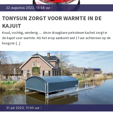
22 augustus 2023, 15:58 uur
|
TONYSUN ZORGT VOOR WARMTE IN DE
KAJUIT
Koud, vochtig, winderig...... deze draagbare petroleum kachel zorgt in
de kajuit voor warmte. Als het erop aankomt wel 17 uur achtereen op de
hoogste [...]
31 juli 2023, 11:50 uur
|