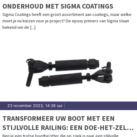
ONDERHOUD MET SIGMA COATINGS
Sigma Coatings heeft een groot assortiment aan coatings, maar welke
moet je nu kiezen voor je project? De epoxy primers van Sigma staan
bekend om de [...]
23 november 2023, 14:38 uur
|
TRANSFORMEER UW BOOT MET EEN
STIJLVOLLE RAILING: EEN DOE-HET-ZELF
PROJECT
Ben je een trotse bootbezitter die op zoek is naar een stijlvolle