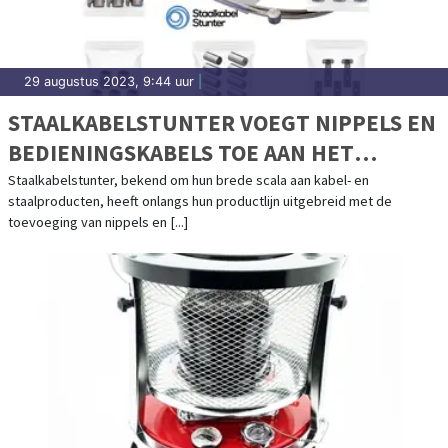
29 augustus 2023, 9:44 uur
|
STAALKABELSTUNTER VOEGT NIPPELS EN
BEDIENINGSKABELS TOE AAN HET
ASSORTIMENT
Staalkabelstunter, bekend om hun brede scala aan kabel- en
staalproducten, heeft onlangs hun productlijn uitgebreid met de
toevoeging van nippels en [...]