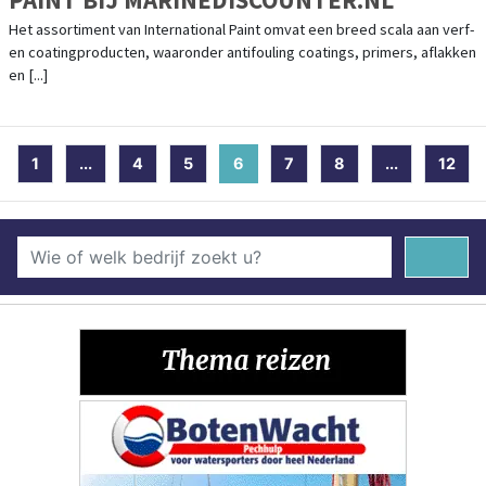
Het assortiment van International Paint omvat een breed scala aan verf-
en coatingproducten, waaronder antifouling coatings, primers, aflakken
en [...]
1
...
4
5
6
(current)
7
8
...
12