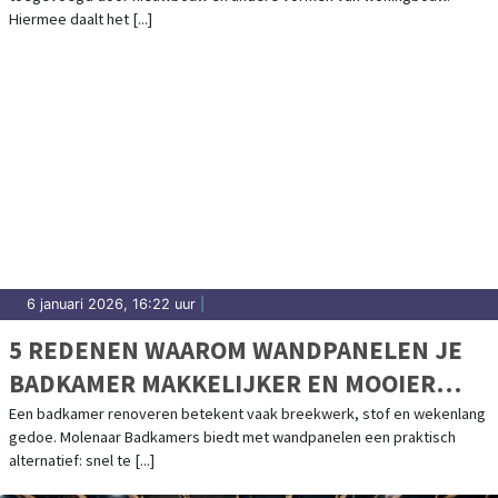
Hiermee daalt het [...]
6 januari 2026, 16:22 uur
|
5 REDENEN WAAROM WANDPANELEN JE
BADKAMER MAKKELIJKER EN MOOIER
MAKEN
Een badkamer renoveren betekent vaak breekwerk, stof en wekenlang
gedoe. Molenaar Badkamers biedt met wandpanelen een praktisch
alternatief: snel te [...]