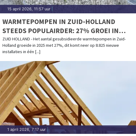
15 april 2026, 11:57 uur
|
WARMTEPOMPEN IN ZUID-HOLLAND
STEEDS POPULAIRDER: 27% GROEI IN
2025
ZUID HOLLAND - Het aantal gesubsidieerde warmtepompen in Zuid-
Holland groeide in 2025 met 27%, dit komt neer op 8.825 nieuwe
installaties in één [...]
1 april 2026, 7:17 uur
|