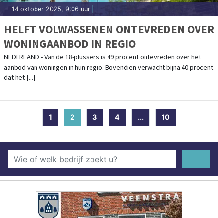
14 oktober 2025, 9:06 uur
|
HELFT VOLWASSENEN ONTEVREDEN OVER
WONINGAANBOD IN REGIO
NEDERLAND - Van de 18-plussers is 49 procent ontevreden over het
aanbod van woningen in hun regio. Bovendien verwacht bijna 40 procent
dat het [...]
1
2
(current)
3
4
...
10