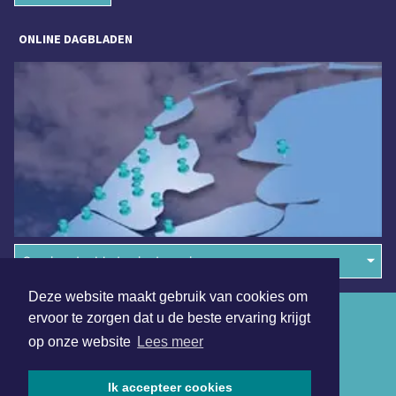
ONLINE DAGBLADEN
Overige dagbladen in de regio
Deze website maakt gebruik van cookies om
Algemene voorwaarden
ervoor te zorgen dat u de beste ervaring krijgt
op onze website
Lees meer
Disclaimer
Privacy Statement
Ik accepteer cookies