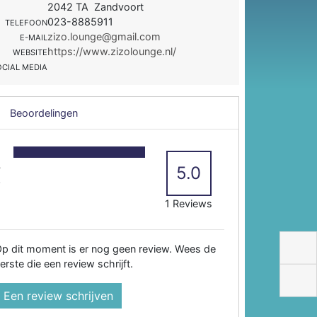
2042 TA Zandvoort
023-8885911
TELEFOON
zizo.lounge@gmail.com
E-MAIL
https://www.zizolounge.nl/
WEBSITE
OCIAL MEDIA
Beoordelingen
5
4
5.0
3
2
1 Reviews
p dit moment is er nog geen review. Wees de
erste die een review schrijft.
Een review schrijven