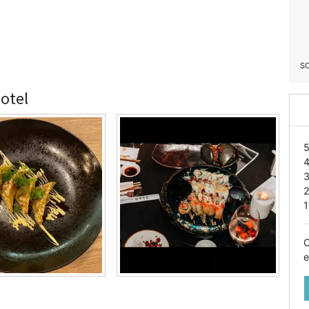
S
otel
1
O
e